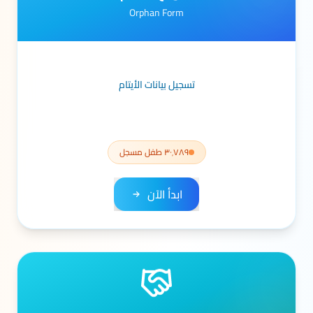
Orphan Form
تسجيل بيانات الأيتام
٣٠٬٧٨٩ طفل مسجل
ابدأ الآن