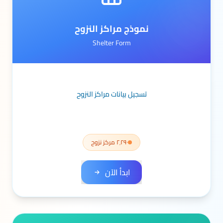
نموذج مراكز النزوح
Shelter Form
تسجيل بيانات مراكز النزوح
٢٬٢٩٠ مركز نزوح
ابدأ الآن