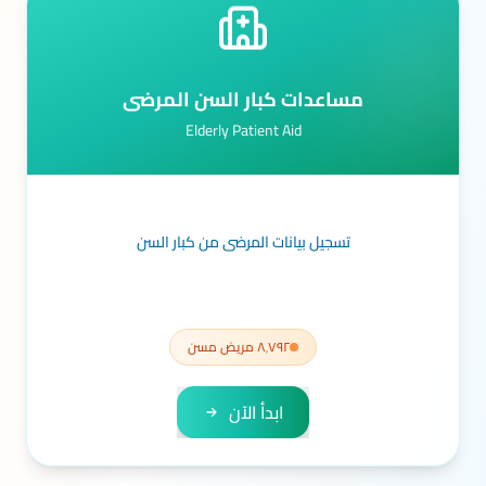
مساعدات كبار السن المرضى
Elderly Patient Aid
تسجيل بيانات المرضى من كبار السن
٨٬٧٩٢ مريض مسن
ابدأ الآن